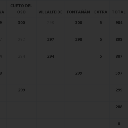
CUETO DEL
NA
OSO
VILLALFEIDE
FONTAÑÁN
EXTRA
TOTAL
9
300
298
300
5
904
7
292
297
298
5
898
4
294
294
5
887
8
299
597
299
299
288
0