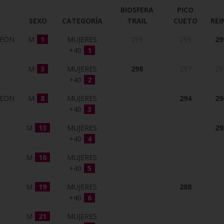
BIOSFERA
PICO
SEXO
CATEGORÍA
TRAIL
CUETO
REI
LEON
M
1
MUJERES
299
299
29
+40
1
M
3
MUJERES
298
297
29
+40
2
LEON
M
8
MUJERES
294
29
+40
3
N
M
13
MUJERES
29
+40
4
M
16
MUJERES
+40
5
M
19
MUJERES
288
+40
6
M
21
MUJERES