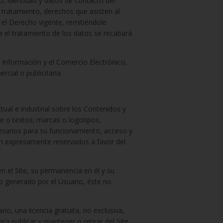
o, identidad y datos de contacto del
l tratamiento, derechos que asisten al
 el Derecho vigente, remitiéndole
ra el tratamiento de los datos se recabará
 Información y el Comercio Electrónico,
cial o publicitaria.
ctual e industrial sobre los Contenidos y
re o textos; marcas o logotipos,
esarios para su funcionamiento, acceso y
dan expresamente reservados a favor del
 el Site, su permanencia en él y su
ido generado por el Usuario, éste no
io, una licencia gratuita, no exclusiva,
ara publicar y mantener o retirar del Site,