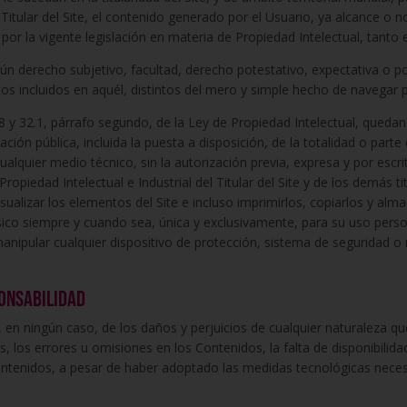
Titular del Site, el contenido generado por el Usuario, ya alcance o n
 por la vigente legislación en materia de Propiedad Intelectual, tanto
gún derecho subjetivo, facultad, derecho potestativo, expectativa o posi
s incluidos en aquél, distintos del mero y simple hecho de navegar p
s 8 y 32.1, párrafo segundo, de la Ley de Propiedad Intelectual, qued
ación pública, incluida la puesta a disposición, de la totalidad o parte
alquier medio técnico, sin la autorización previa, expresa y por escrito
piedad Intelectual e Industrial del Titular del Site y de los demás ti
visualizar los elementos del Site e incluso imprimirlos, copiarlos y alm
sico siempre y cuando sea, única y exclusivamente, para su uso perso
 manipular cualquier dispositivo de protección, sistema de seguridad o
ponsabilidad
e, en ningún caso, de los daños y perjuicios de cualquier naturaleza q
ros, los errores u omisiones en los Contenidos, la falta de disponibilida
ntenidos, a pesar de haber adoptado las medidas tecnológicas necesa