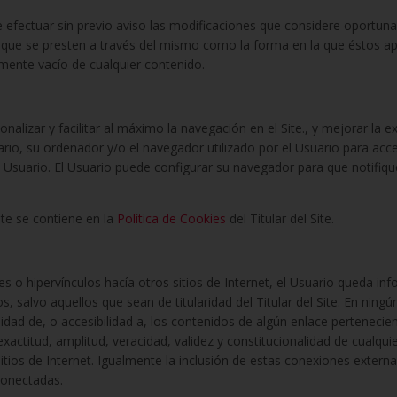
 de efectuar sin previo aviso las modificaciones que considere oportun
s que se presten a través del mismo como la forma en la que éstos a
amente vacío de cualquier contenido.
rsonalizar y facilitar al máximo la navegación en el Site., y mejorar la
io, su ordenador y/o el navegador utilizado por el Usuario para acced
 al Usuario. El Usuario puede configurar su navegador para que notifiqu
Site se contiene en la
Política de Cookies
del Titular del Site.
es o hipervínculos hacía otros sitios de Internet, el Usuario queda inf
s, salvo aquellos que sean de titularidad del Titular del Site. En ningú
idad de, o accesibilidad a, los contenidos de algún enlace pertenecien
d, exactitud, amplitud, veracidad, validez y constitucionalidad de cualq
itios de Internet. Igualmente la inclusión de estas conexiones externa
conectadas.