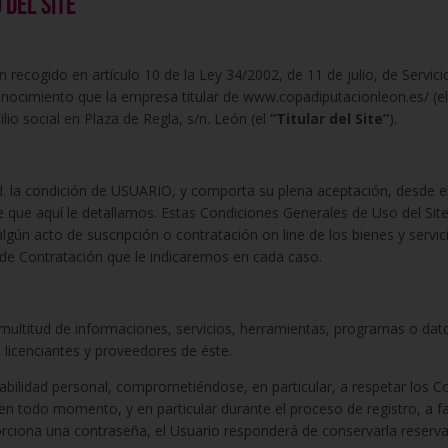
 del site
recogido en artículo 10 de la Ley 34/2002, de 11 de julio, de Servici
ocimiento que la empresa titular de www.copadiputacionleon.es/ (e
ilio social en Plaza de Regla, s/n. León (el
“Titular del Site”
).
 Ud. la condición de USUARIO, y comporta su plena aceptación, desde
e que aquí le detallamos. Estas Condiciones Generales de Uso del Site
 algún acto de suscripción o contratación on line de los bienes y servic
 de Contratación que le indicaremos en cada caso.
a multitud de informaciones, servicios, herramientas, programas o dat
s licenciantes y proveedores de éste.
abilidad personal, comprometiéndose, en particular, a respetar los Co
, en todo momento, y en particular durante el proceso de registro, a fac
porciona una contraseña, el Usuario responderá de conservarla reserva