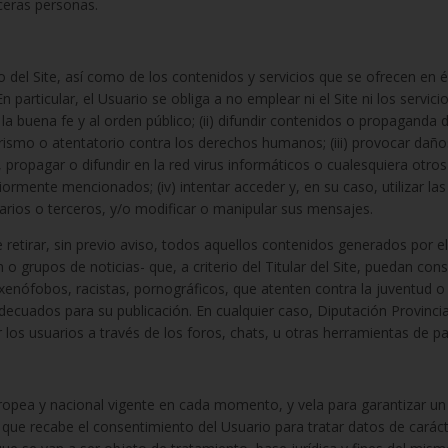
rceras personas.
 Site, así como de los contenidos y servicios que se ofrecen en él y,
 particular, el Usuario se obliga a no emplear ni el Site ni los servici
 a la buena fe y al orden público; (ii) difundir contenidos o propaganda
orismo o atentatorio contra los derechos humanos; (iii) provocar daños
ir, propagar o difundir en la red virus informáticos o cualesquiera otro
ormente mencionados; (iv) intentar acceder y, en su caso, utilizar las
uarios o terceros, y/o modificar o manipular sus mensajes.
de retirar, sin previo aviso, todos aquellos contenidos generados por e
o grupos de noticias- que, a criterio del Titular del Site, puedan con
 xenófobos, racistas, pornográficos, que atenten contra la juventud o l
 adecuados para su publicación. En cualquier caso, Diputación Provinci
 los usuarios a través de los foros, chats, u otras herramientas de par
 europea y nacional vigente en cada momento, y vela para garantizar u
 que recabe el consentimiento del Usuario para tratar datos de caráct