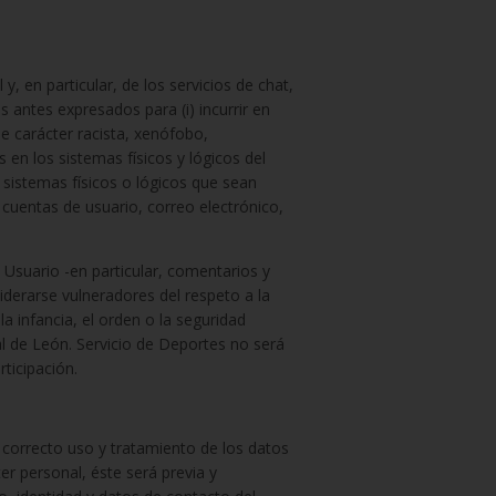
 en particular, de los servicios de chat,
os antes expresados para (i) incurrir en
 de carácter racista, xenófobo,
 en los sistemas físicos y lógicos del
s sistemas físicos o lógicos que sean
 cuentas de usuario, correo electrónico,
l Usuario -en particular, comentarios y
siderarse vulneradores del respeto a la
a infancia, el orden o la seguridad
al de León. Servicio de Deportes no será
ticipación.
n correcto uso y tratamiento de los datos
er personal, éste será previa y