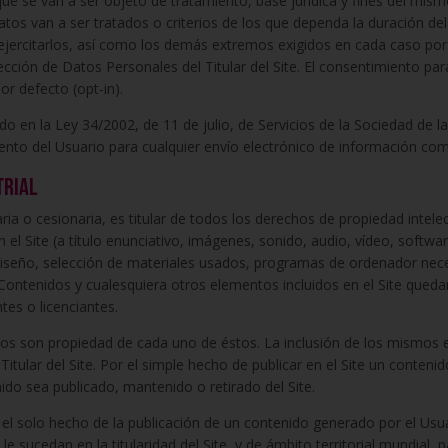
e se van a ser objeto de tratamiento, base jurídica y fines del mism
tos van a ser tratados o criterios de los que dependa la duración de
 ejercitarlos, así como los demás extremos exigidos en cada caso por
tección de Datos Personales del Titular del Site. El consentimiento pa
r defecto (opt-in).
 en la Ley 34/2002, de 11 de julio, de Servicios de la Sociedad de la
iento del Usuario para cualquier envío electrónico de información comer
trial
taria o cesionaria, es titular de todos los derechos de propiedad intele
 el Site (a título enunciativo, imágenes, sonido, audio, vídeo, softwa
diseño, selección de materiales usados, programas de ordenador nec
 Contenidos y cualesquiera otros elementos incluidos en el Site que
tes o licenciantes.
s son propiedad de cada uno de éstos. La inclusión de los mismos en
 Titular del Site. Por el simple hecho de publicar en el Site un conten
ido sea publicado, mantenido o retirado del Site.
r el solo hecho de la publicación de un contenido generado por el Usuar
le sucedan en la titularidad del Site, y de ámbito territorial mundial, p