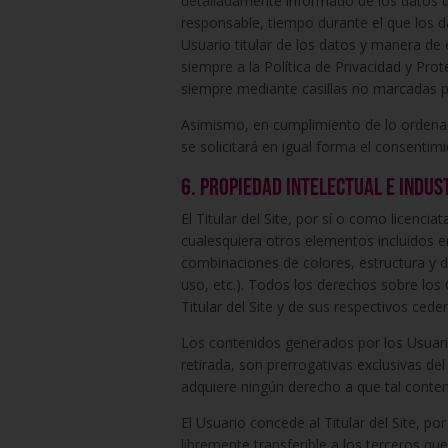
detalladamente informado de los datos qu
responsable, tiempo durante el que los da
Usuario titular de los datos y manera de
siempre a la Política de Privacidad y Pro
siempre mediante casillas no marcadas po
Asimismo, en cumplimiento de lo ordenado
se solicitará en igual forma el consentim
6. Propiedad intelectual e indus
El Titular del Site, por sí o como licencia
cualesquiera otros elementos incluidos en
combinaciones de colores, estructura y 
uso, etc.). Todos los derechos sobre los
Titular del Site y de sus respectivos ceden
Los contenidos generados por los Usuario
retirada, son prerrogativas exclusivas del
adquiere ningún derecho a que tal conten
El Usuario concede al Titular del Site, po
libremente transferible a los terceros que 