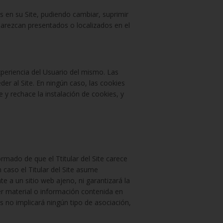
as en su Site, pudiendo cambiar, suprimir
parezcan presentados o localizados en el
 experiencia del Usuario del mismo. Las
er al Site. En ningún caso, las cookies
e y rechace la instalación de cookies, y
ormado de que el Ttitular del Site carece
n caso el Titular del Site asume
te a un sitio web ajeno, ni garantizará la
uier material o información contenida en
s no implicará ningún tipo de asociación,