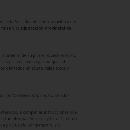
os de la Sociedad de la Información y del
l
“Site”
) es
Diputación Provincial de
 el momento de su primer acceso y/o uso,
 se aplican a la navegación que Ud.
ios ofertados en el Site, tales actos y
os (los “Contenidos”). Los Contenidos
ntenidos, a cumplir las instrucciones que
ilitar información veraz y lícita. Si, como
da y de usarla por sí mismo, sin