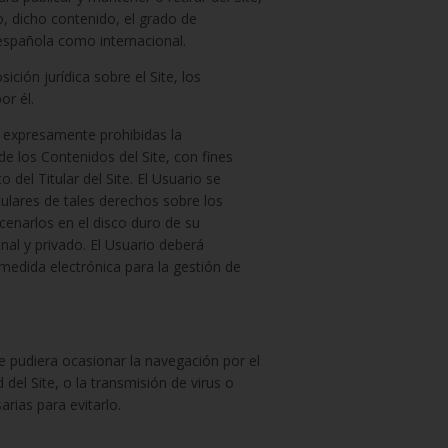
o, dicho contenido, el grado de
 española como internacional.
ción jurídica sobre el Site, los
or él.
an expresamente prohibidas la
 de los Contenidos del Site, con fines
 del Titular del Site. El Usuario se
tulares de tales derechos sobre los
acenarlos en el disco duro de su
nal y privado. El Usuario deberá
 medida electrónica para la gestión de
ue pudiera ocasionar la navegación por el
d del Site, o la transmisión de virus o
rias para evitarlo.