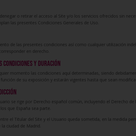
 denegar o retirar el acceso al Site y/o los servicios ofrecidos sin nec
mplan las presentes Condiciones Generales de Uso.
miento de las presentes condiciones así como cualquier utilización inde
 corresponder en derecho.
s condiciones y duración
cualquier momento las condiciones aquí determinadas, siendo debidam
en función de su exposición y estarán vigentes hasta que sean modifi
dicción
l Usuario se rige por Derecho español común, incluyendo el Derecho de 
 los que España sea parte.
ntre el Titular del Site y el Usuario queda sometida, en la medida pe
 la ciudad de Madrid.