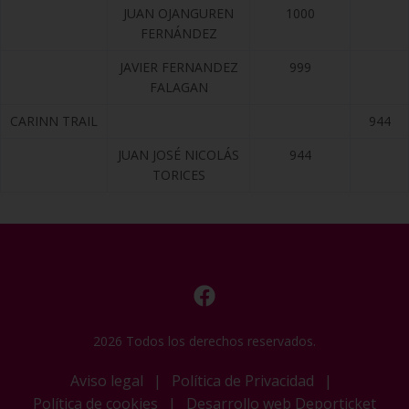
JUAN OJANGUREN
1000
FERNÁNDEZ
JAVIER FERNANDEZ
999
FALAGAN
CARINN TRAIL
944
JUAN JOSÉ NICOLÁS
944
TORICES
2026 Todos los derechos reservados.
Aviso legal
|
Política de Privacidad
|
Política de cookies
|
Desarrollo web Deporticket