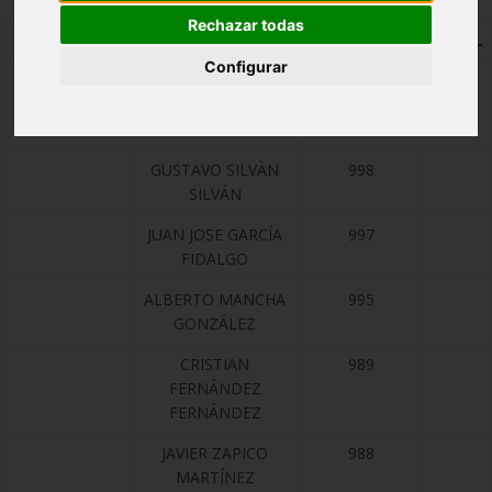
Rechazar todas
EQUIPO
NOMBRE
PUNTUACIÓN
TOTAL
Configurar
CLUB
4967
ATLETISMO
LEÓN
GUSTAVO SILVÀN
998
SILVÁN
JUAN JOSE GARCÍA
997
FIDALGO
ALBERTO MANCHA
995
GONZÁLEZ
CRISTIAN
989
FERNÁNDEZ
FERNÁNDEZ
JAVIER ZAPICO
988
MARTÍNEZ