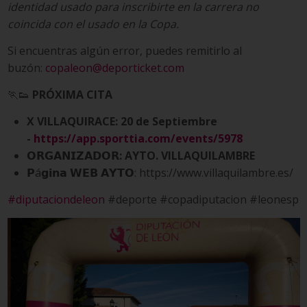
identidad usado para inscribirte en la carrera no
coincida con el usado en la Copa.
Si encuentras algún error, puedes remitirlo al
buzón:
copaleon@deporticket.com
🏃‍👟
PRÓXIMA CITA
X VILLAQUIRACE: 20 de Septiembre
-
https://app.sporttia.com/events/5978
𝗢𝗥𝗚𝗔𝗡𝗜𝗭𝗔𝗗𝗢𝗥
: AYTO. VILLAQUILAMBRE
𝗣á𝗴𝗶𝗻𝗮 𝗪𝗘𝗕 𝗔𝗬𝗧𝗢: https://www.villaquilambre.es/
#diputaciondeleon
#deporte #copadiputacion #leonesp