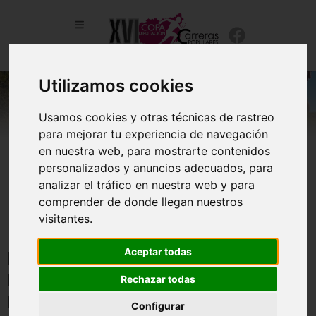
Utilizamos cookies
Usamos cookies y otras técnicas de rastreo
para mejorar tu experiencia de navegación
en nuestra web, para mostrarte contenidos
personalizados y anuncios adecuados, para
analizar el tráfico en nuestra web y para
comprender de donde llegan nuestros
visitantes.
Aceptar todas
Felicidades a todos los participantes y
enhorabuena a los premiados en la “VI TORAL DE
Rechazar todas
LOS GUZMANES”.
Configurar