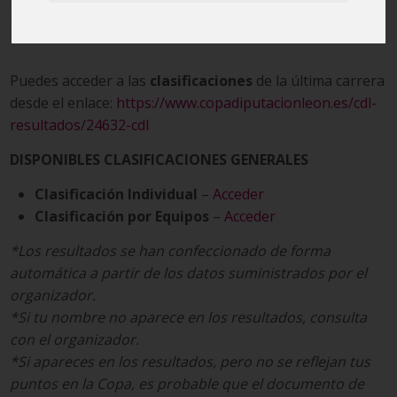
15/09/2025
Puedes acceder a las
clasificaciones
de la última carrera
desde el enlace:
https://www.copadiputacionleon.es/cdl-
resultados/24632-cdl
DISPONIBLES CLASIFICACIONES GENERALES
Clasificación Individual
–
Acceder
Clasificación por Equipos
–
Acceder
*Los resultados se han confeccionado de forma
automática a partir de los datos suministrados por el
organizador.
*Si tu nombre no aparece en los resultados, consulta
con el organizador.
*Si apareces en los resultados, pero no se reflejan tus
puntos en la Copa, es probable que el documento de