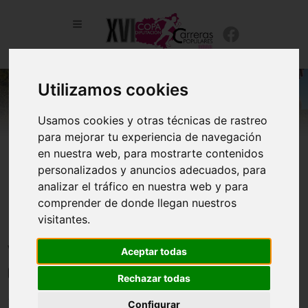
Utilizamos cookies
Usamos cookies y otras técnicas de rastreo
para mejorar tu experiencia de navegación
en nuestra web, para mostrarte contenidos
personalizados y anuncios adecuados, para
analizar el tráfico en nuestra web y para
comprender de donde llegan nuestros
visitantes.
YA ESTÁ AQUÍ EL CALENDARIO DE COPA DIPUTACIÓN
Aceptar todas
CARRERAS POPULARES 2026
Rechazar todas
13/02/2026
Configurar