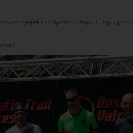
-xv-carrera-popular-peregrino-entrecepas-bodegas-gordon
eonesp