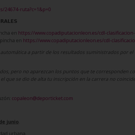
dos/24674-ruta?c=1&p=0
𝗥𝗔𝗟𝗘𝗦
r pincha en
https://www.copadiputacionleon.es/cdl-clasificacion-
eder pincha en
https://www.copadiputacionleon.es/cdl-clasificac
utomática a partir de los resultados suministrados por el
dos, pero no aparezcan los puntos que te corresponden co
que se dio de alta tu inscripción en la carrera no coincide c
buzón:
copaleon@deporticket.com
de junio
.
idad urbana.