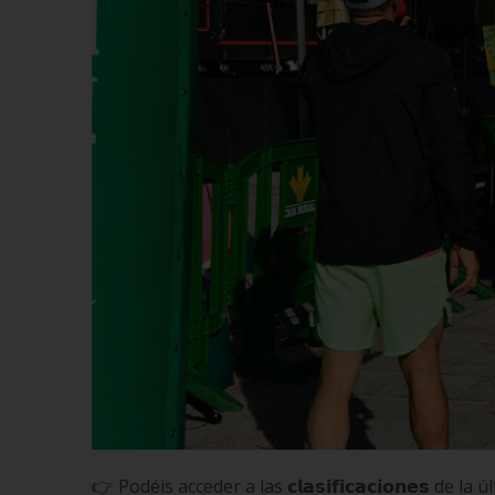
👉 Podéis acceder a las 𝗰𝗹𝗮𝘀𝗶𝗳𝗶𝗰𝗮𝗰𝗶𝗼𝗻𝗲𝘀 de