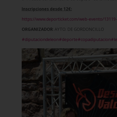
Inscripciones desde 12€:
https://www.deporticket.com/web-evento/13119
ORGANIZADOR
: AYTO. DE GORDONCILLO
#diputaciondeleon
#deporte
#copadiputacion
#l