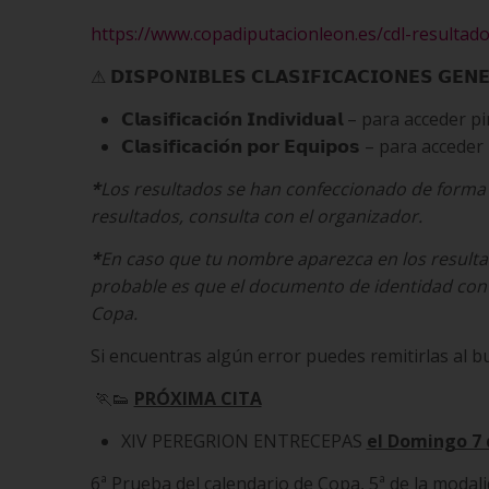
https://www.copadiputacionleon.es/cdl-resulta
⚠ 𝗗𝗜𝗦𝗣𝗢𝗡𝗜𝗕𝗟𝗘𝗦 𝗖𝗟𝗔𝗦𝗜𝗙𝗜𝗖𝗔𝗖𝗜𝗢𝗡𝗘𝗦 𝗚𝗘𝗡
𝗖𝗹𝗮𝘀𝗶𝗳𝗶𝗰𝗮𝗰𝗶𝗼́𝗻 𝗜𝗻𝗱𝗶𝘃𝗶𝗱𝘂𝗮𝗹 – para accede
𝗖𝗹𝗮𝘀𝗶𝗳𝗶𝗰𝗮𝗰𝗶𝗼́𝗻 𝗽𝗼𝗿 𝗘𝗾𝘂𝗶𝗽𝗼𝘀 – para acc
*
Los resultados se han confeccionado de forma a
resultados, consulta con el organizador.
*
En caso que tu nombre aparezca en los resulta
probable es que el documento de identidad con el 
Copa.
Si encuentras algún error puedes remitirlas al 
🏃‍👟
PRÓXIMA CITA
XIV PEREGRION ENTRECEPAS
el Domingo 7 
6ª Prueba del calendario de Copa, 5ª de la modal