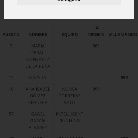
Mujeres + 50
LA
PUESTO
NOMBRE
EQUIPO
VIRGEN
VILLAMANDO
3
MARIA
981
PERAL
GONZÁLEZ
DE LA PEÑA
15
NARY LY
992
18
ANA ISABEL
NUNCA
991
GÓMEZ
CORRERÁS
REGUERA
SOLO
57
ISABEL
INTELLIGENT
GARCÍA
RUNNING
ALVAREZ