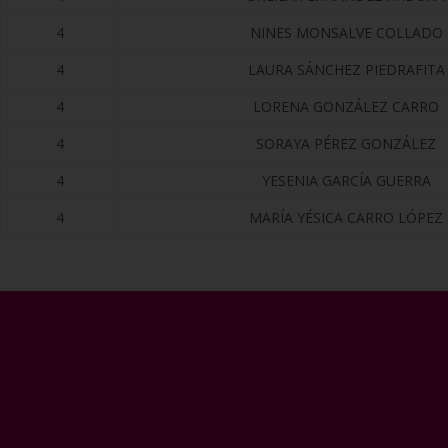
4
NINES MONSALVE COLLADO
4
LAURA SÁNCHEZ PIEDRAFITA
4
LORENA GONZÁLEZ CARRO
4
SORAYA PÉREZ GONZÁLEZ
4
YESENIA GARCÍA GUERRA
4
MARÍA YÉSICA CARRO LÓPEZ