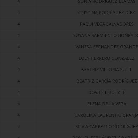
4
SONIA RODRÍGUEZ LLAMAS
4
CRISTINA RODRÍGUEZ DÍEZ
4
PAQUI VEGA SALVADORES
4
SUSANA SARMIENTO HONRAD
4
VANESA FERNANDEZ GRANDE
4
LOLY HERRERO GONZALEZ
4
BEATRIZ VILLORIA SUTIL
4
BEATRIZ GARCÍA RODRÍGUEZ
4
DOVILE EIBUTYTE
4
ELENA DE LA VEGA
4
CAROLINA LAURENTIU GRANJ
4
SILVIA CARBALLO RODRÍGUEZ
4
RAQUEL FERNÁNDEZ GONZÁL