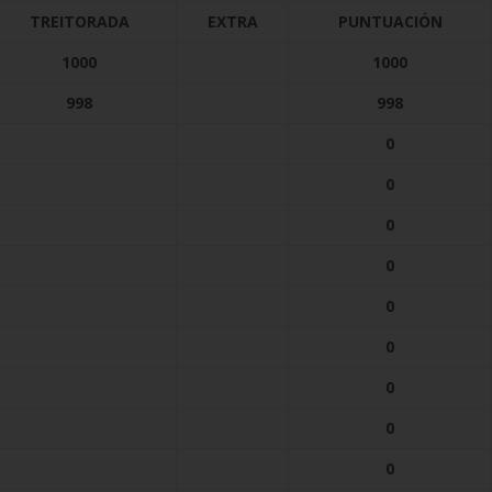
TREITORADA
EXTRA
PUNTUACIÓN
1000
1000
998
998
0
0
0
0
0
0
0
0
0