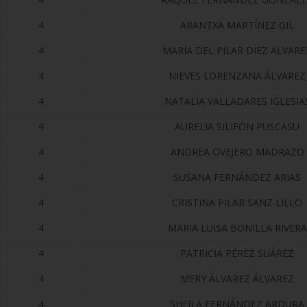
4
ARANTXA MARTÍNEZ GIL
4
MARÍA DEL PILAR DIEZ ALVARE
4
NIEVES LORENZANA ÁLVAREZ
4
NATALIA VALLADARES IGLESIA
4
AURELIA SILIFÓN PUSCASU
4
ANDREA OVEJERO MADRAZO
4
SUSANA FERNÁNDEZ ARIAS
4
CRISTINA PILAR SANZ LILLO
4
MARIA LUISA BONILLA RIVERA
4
PATRICIA PÉREZ SUÁREZ
4
MERY ÁLVAREZ ÁLVAREZ
4
SHEILA FERNÁNDEZ ARDURA